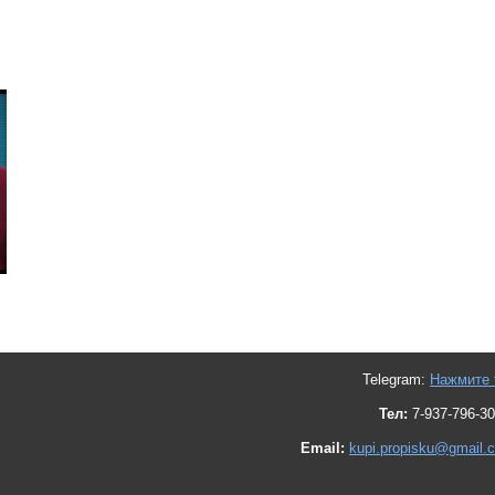
Telegram:
Нажмите 
Тел:
7-937-796-30
Email:
kupi.propisku@gmail.