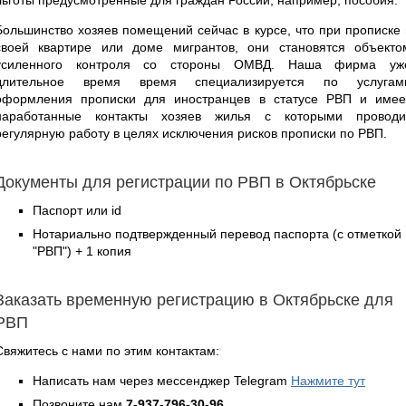
Большинство хозяев помещений сейчас в курсе, что при прописке 
своей квартире или доме мигрантов, они становятся объекто
усиленного контроля со стороны ОМВД. Наша фирма уж
длительное время время специализируется по услугам
оформления прописки для иностранцев в статусе РВП и имее
наработанные контакты хозяев жилья с которыми проводи
регулярную работу в целях исключения рисков прописки по РВП.
Документы для регистрации по РВП в Октябрьске
Паспорт или id
Нотариально подтвержденный перевод паспорта (с отметкой
"РВП") + 1 копия
Заказать временную регистрацию в Октябрьске для
РВП
Свяжитесь с нами по этим контактам:
Написать нам через мессенджер Telegram
Нажмите тут
Позвоните нам
7-937-796-30-96