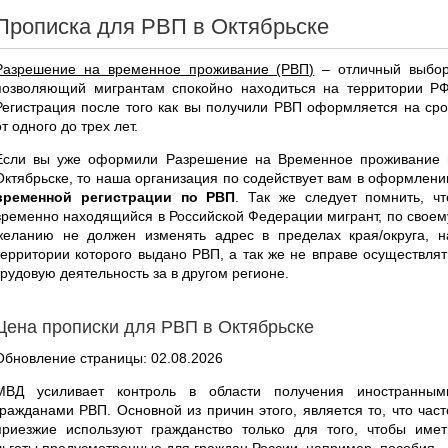
Прописка для РВП в Октябрьске
Разрешение на временное проживание (РВП)
– отличный выбор
позволяющий мигрантам спокойно находиться на территории РФ
Регистрация после того как вы получили РВП оформляется на сро
от одного до трех лет.
Если вы уже оформили Разрешение на Временное проживание 
Октябрьске, то наша организация по содействует вам в оформлени
временной регистрации по РВП
. Так же следует помнить, чт
временно находящийся в Российской Федерации мигрант, по своем
желанию не должен изменять адрес в пределах края/округа, н
территории которого выдано РВП, а так же не вправе осуществлят
трудовую деятельность за в другом регионе.
Цена прописки для РВП в Октябрьске
Обновление страницы: 02.08.2026
МВД усиливает контроль в области получения иностранным
гражданами РВП. Основной из причин этого, является то, что част
приезжие используют гражданство только для того, чтобы имет
льготы предусмотренные для граждан России, например, пособия.